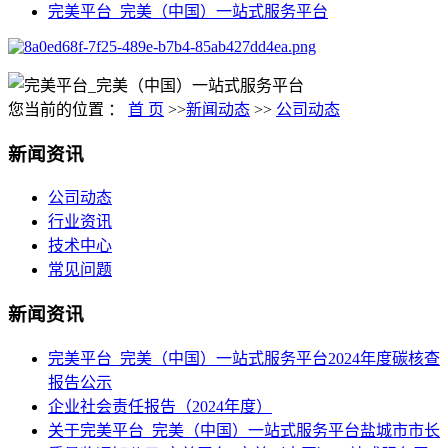
完美平台_完美（中国）一站式服务平台
您当前的位置 ：
首 页
>>
新闻动态
>>
公司动态
新闻资讯
公司动态
行业资讯
技术中心
常见问题
新闻资讯
完美平台_完美（中国）一站式服务平台2024年度碳核查
报告公示
企业社会责任报告（2024年度）
关于完美平台_完美（中国）一站式服务平台盐城市市长