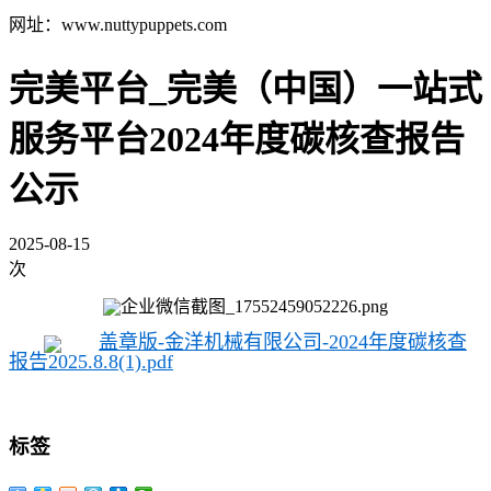
网址：www.nuttypuppets.com
完美平台_完美（中国）一站式
服务平台2024年度碳核查报告
公示
2025-08-15
次
盖章版-金洋机械有限公司-2024年度碳核查
报告2025.8.8(1).pdf
标签