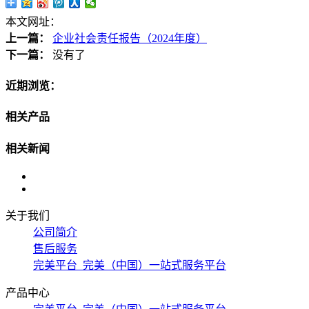
本文网址：
上一篇：
企业社会责任报告（2024年度）
下一篇：
没有了
近期浏览：
相关产品
相关新闻
关于我们
公司简介
售后服务
完美平台_完美（中国）一站式服务平台
产品中心