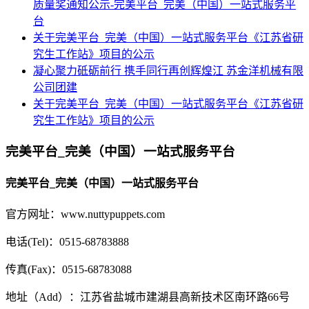
质量奖通知公示-完美平台_完美（中国）一站式服务平
台
关于完美平台_完美（中国）一站式服务平台《江苏省研
究生工作站》项目的公示
凝心聚力砥砺前行 携手同行再创辉煌江 苏金洋机械有限
公司团建
关于完美平台_完美（中国）一站式服务平台《江苏省研
究生工作站》项目的公示
完美平台_完美（中国）一站式服务平台
完美平台_完美（中国）一站式服务平台
官方网址：www.nuttypuppets.com
电话(Tel)：0515-68783888
传真(Fax)：0515-68783088
地址（Add）：江苏省盐城市建湖县高新技术区南环路66号