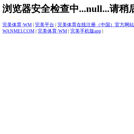
浏览器安全检查中...null...请稍
完美体育·WM
|
完美平台
|
完美体育在线注册（中国）官方网站
WANMEI.COM
|
完美体育·WM
|
完美手机版app
|